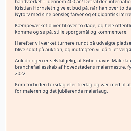
håndværket – igennem 400 år? Det vil den internatio
Kristian Hornsleth give et bud på, når han over to d
Nytorv med sine pensler, farver og et gigantisk lærr
Kæmpeværket bliver til over to dage, og hele offent
komme og se på, stille spørgsmål og kommentere.
Herefter vil værket turnere rundt på udvalgte pladser 
blive solgt på auktion, og indtægten vil gå til et vel
Anledningen er selvfølgelig, at Københavns Malerlaug
branchefællesskab af hovedstadens malermestre, fy
2022.
Kom forbi dén torsdag eller fredag og vær med til at
for maleren og det jubilerende malerlaug.